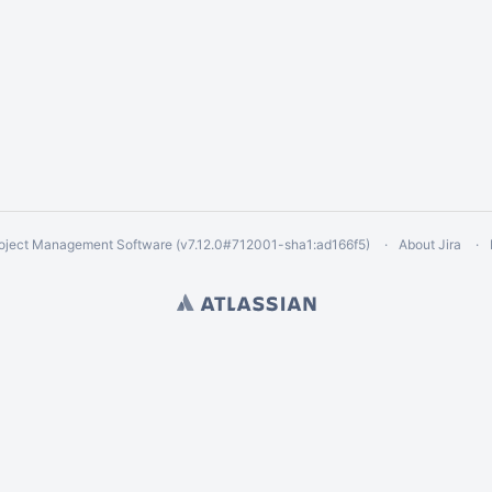
oject Management Software
(v7.12.0#712001-
sha1:ad166f5
)
About Jira